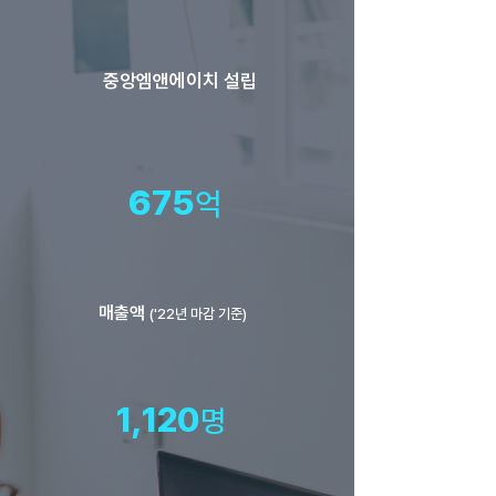
중앙엠앤에이치 설립
675
억
매출액
('22년 마감 기준)
1,120
명