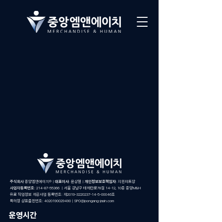
주식회사
대표이사
개인정보보호책임자
중앙엠앤에이치® |
: 윤상철 |
: 지원파트장
사업자등록번호
:
214-87-55366
| 서울 강남구 테헤란로78길 14-12, 10층 중앙M&H
유료 직업정보 제공사업 등록번호: 제2019-3220237-14-5-00046호
특허청 상표출원번호:
4020190029490
|
SPO@joongang-jasin.com
​운영시간