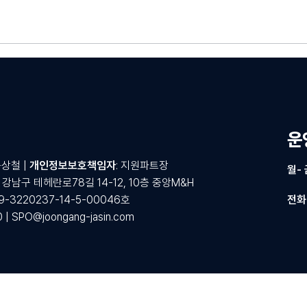
 백화점 라이브커머
중앙M&H, 지속적인 판매전
 서비스 운영
가 양성을 통한 세일즈 아웃
싱 서비스 강화
​
윤상철 |
개인정보보호책임자
: 지원파트장
월-
서울 강남구 테헤란로78길 14-12, 10층 중앙M&H
3220237-14-5-00046호
​전
 |
SPO@joongang-jasin.com