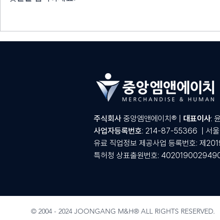
중앙M&H, 백화점 및 주요 유통
중앙M&H,
채널 팝업스토어 전담팀 운영
스 아웃소싱
주식회사
중앙엠앤에이치® |
대표이사
: 
사업자등록번호
: 214-87-55366 | 
유료 직업정보 제공사업 등록번호: 제2019-
특허청 상표출원번호: 4020190029490
© 2004 - 2024 JOONGANG M&H® ALL RIGHTS RESERVED.