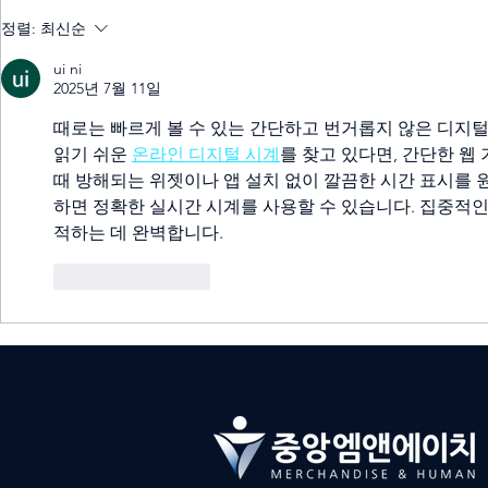
중앙M&H, 백화점 및 주요 유통
중앙M&H,
정렬:
최신순
채널 팝업스토어 전담팀 운영
스 아웃소싱
ui ni
2025년 7월 11일
때로는 빠르게 볼 수 있는 간단하고 번거롭지 않은 디지털
읽기 쉬운 
온라인 디지털 시계
를 찾고 있다면, 간단한 웹
때 방해되는 위젯이나 앱 설치 없이 깔끔한 시간 표시를 
하면 정확한 실시간 시계를 사용할 수 있습니다. 집중적인
적하는 데 완벽합니다.
좋아요
답글