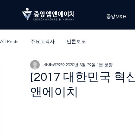
중앙M&H
All Posts
주요고객사
언론보도
dbfks92959
2020년 3월 29일
1분 분량
[2017 대한민국 혁
앤에이치