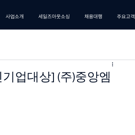
사업소개
세일즈아웃소싱
채용대행
주요고객
신기업대상] (주)중앙엠