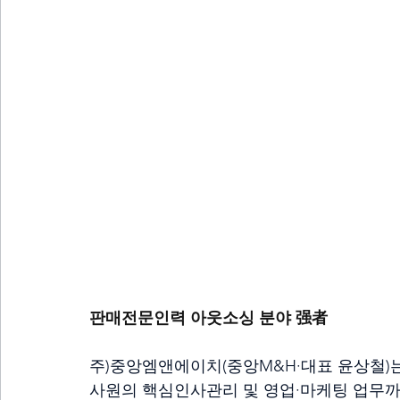
판매전문인력 아웃소싱 분야 强者
주)중앙엠앤에이치(중앙M&H·대표 윤상철)
사원의 핵심인사관리 및 영업·마케팅 업무까