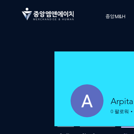
중앙M&H
Arpit
0
팔로워