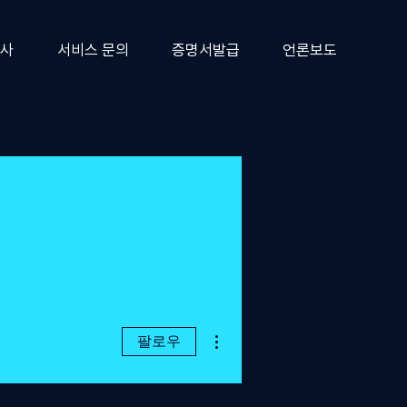
사
서비스 문의
증명서발급
언론보도
더보기
팔로우